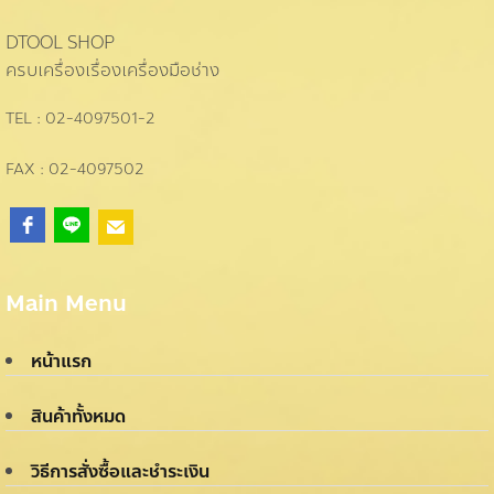
h
0
DTOOL SHOP
ครบเครื่องเรื่องเครื่องมือช่าง
TEL : 02-4097501-2
h
0
FAX : 02-4097502
h
Main Menu
:
50
หน้าแรก
gh
500
สินค้าทั้งหมด
วิธีการสั่งซื้อและชำระเงิน