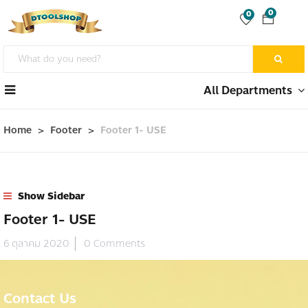
0
0
All Departments
Home
Footer
Footer 1- USE
Show Sidebar
Footer 1- USE
6 ตุลาคม 2020
0 Comments
0
Contact Us