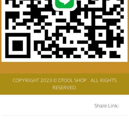
COPYRIGHT 2023 © DTOOL SHOP . ALL RIGHTS
RESERVED.
Share Link: