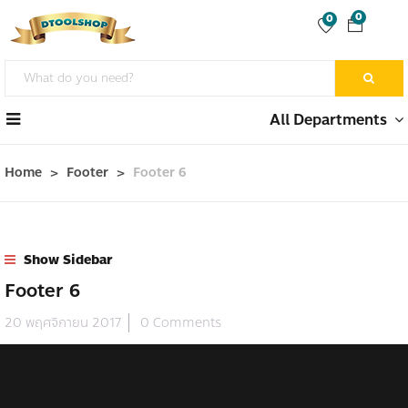
0
0
All Departments
Home
Footer
Footer 6
Show Sidebar
Footer 6
20 พฤศจิกายน 2017
0 Comments
0