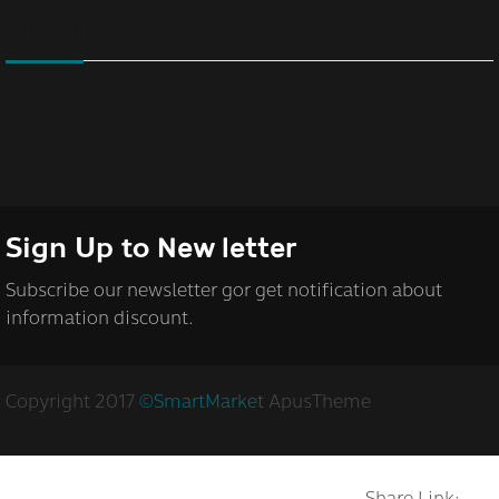
Customer Care
My account
Order Tracking
Sign Up to
New letter
Subscribe our newsletter gor get notification about
information discount.
Copyright 2017
©SmartMarket
ApusTheme
Share Link: