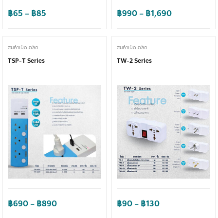
Price
Price
฿
65
–
฿
85
฿
990
–
฿
1,690
range:
range:
฿65
฿990
through
through
สินค้าเบ็ดเตล็ด
สินค้าเบ็ดเตล็ด
฿85
฿1,690
TSP-T Series
TW-2 Series
Price
Price
฿
690
–
฿
890
฿
90
–
฿
130
range:
range: