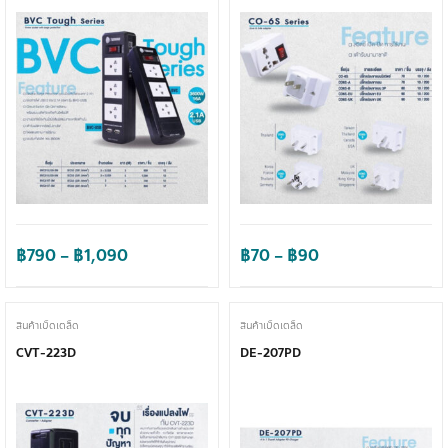
Price
Price
฿
790
–
฿
1,090
฿
70
–
฿
90
range:
range:
฿790
฿70
through
through
สินค้าเบ็ดเตล็ด
สินค้าเบ็ดเตล็ด
฿1,090
฿90
CVT-223D
DE-207PD