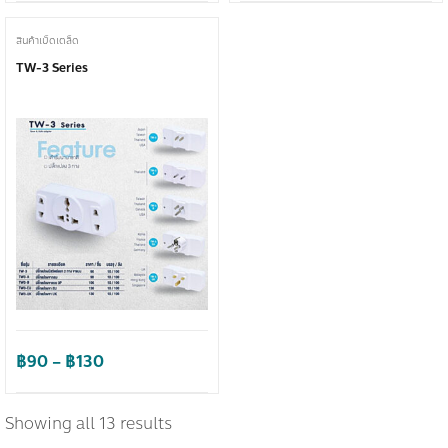
฿690
฿90
through
through
สินค้าเบ็ดเตล็ด
฿890
฿130
TW-3 Series
Price
฿
90
–
฿
130
range:
฿90
Showing all 13 results
through