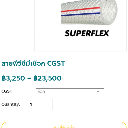
สายพีวีซีมีเชือก CGST
Price
฿
3,250
–
฿
23,500
range:
CGST
฿3,250
Quantity:
through
฿23,500
หยิบใส่ตะกร้า