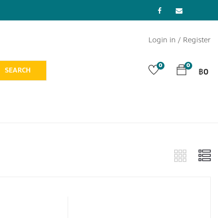
Login in /
Register
0
0
SEARCH
฿
0