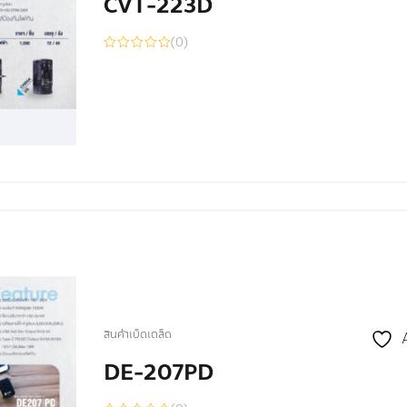
CVT-223D
(0)
สินค้าเบ็ดเตล็ด
DE-207PD