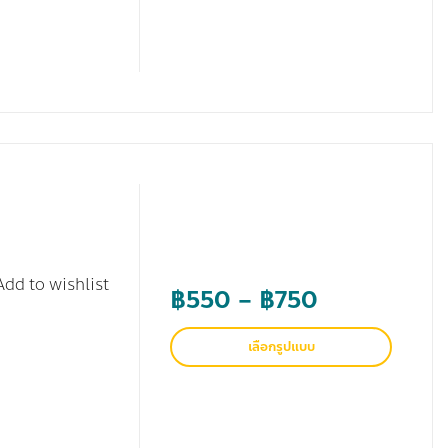
Add to wishlist
Price
฿
550
–
฿
750
range:
เลือกรูปแบบ
฿550
through
฿750