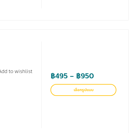
Add to wishlist
Price
฿
495
–
฿
950
range:
เลือกรูปแบบ
฿495
through
฿950