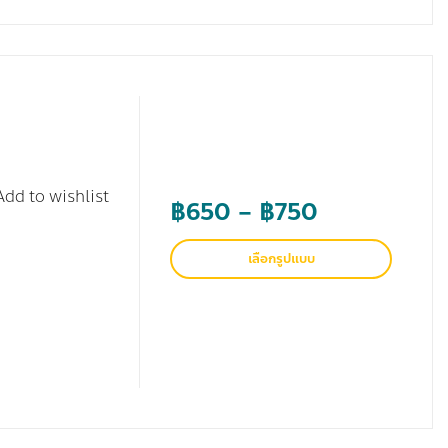
Add to wishlist
Price
฿
650
–
฿
750
range:
เลือกรูปแบบ
฿650
through
฿750