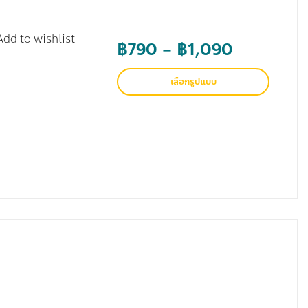
Add to wishlist
Price
฿
790
–
฿
1,090
range:
เลือกรูปแบบ
฿790
through
฿1,090