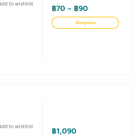
Add to wishlist
Price
฿
70
–
฿
90
range:
เลือกรูปแบบ
฿70
through
฿90
Add to wishlist
฿
1,090